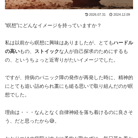
2026.07.31
2024.12.09
”瞑想”にどんなイメージを持っていますか？
私は以前から瞑想に興味はありましたが、とても
ハードル
の高い
もの、
ストイック
な人が自己探求のためにするも
の、というちょっと近寄りがたいイメージでした。
ですが、持病のパニック障の発作が再発した時に、精神的
にとても追い詰められ藁にも縋る思いで取り組んだのが瞑
想でした。
理由は・・・なんとなく自律神経を落ち着けるのに良さそ
う、だと思ったから😅。