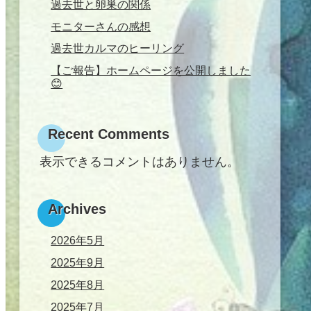
過去世と卵巣の関係
モニターさんの感想
過去世カルマのヒーリング
【ご報告】ホームページを公開しました
😊
Recent Comments
表示できるコメントはありません。
Archives
2026年5月
2025年9月
2025年8月
2025年7月