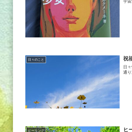
宇宙
祝
日々のこと
日々
通り
ヒ
ヒーリング