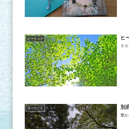
ヒ
ヒーリング
５０
別
日々のこと
豊か