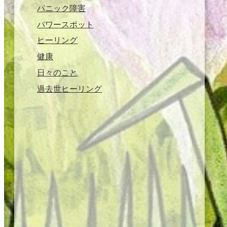
パニック障害
パワースポット
ヒーリング
健康
日々のこと
過去世ヒーリング