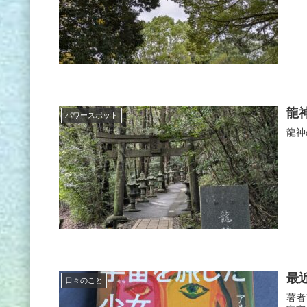
龍
パワースポット
龍神
最
日々のこと
著者