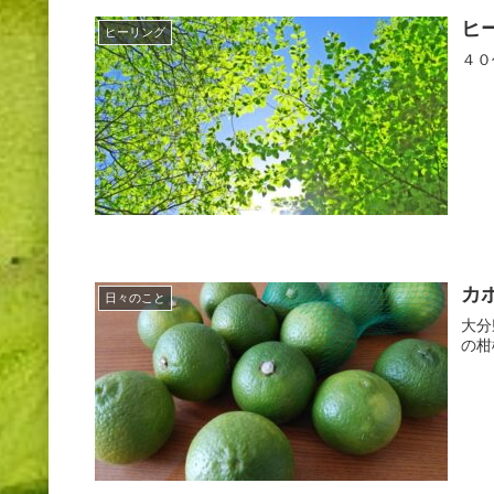
ヒ
ヒーリング
４０
カ
日々のこと
大分
の柑