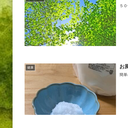
５０
お
健康
簡単